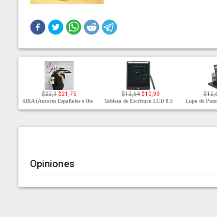
$22,9
$21,75
$12,64
$10,99
$12,
SIRA (Autores Españoles e Ibe
Tableta de Escritura LCD 8.5
Lupa de Pant
Opiniones