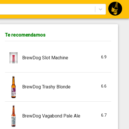
Te recomendamos
6.9
BrewDog Slot Machine
6.6
BrewDog Trashy Blonde
6.7
BrewDog Vagabond Pale Ale