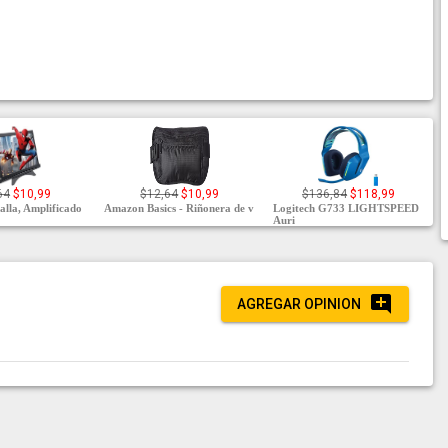
64
$10,99
$12,64
$10,99
$136,84
$118,99
alla, Amplificado
Amazon Basics - Riñonera de v
Logitech G733 LIGHTSPEED
Auri
AGREGAR OPINION