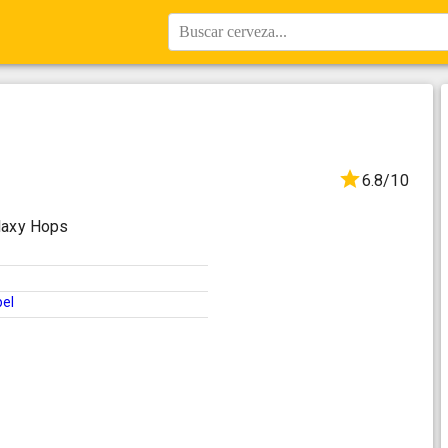
Buscar cerveza...
6.8/10
alaxy Hops
pel