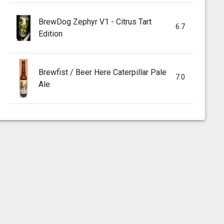
BrewDog Zephyr V1 - Citrus Tart
6.7
Edition
Brewfist / Beer Here Caterpillar Pale
7.0
Ale