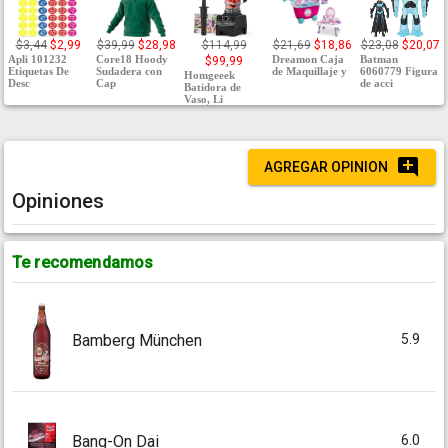
$3,44
$2,99
$39,99
$28,98
$114,99
$21,69
$18,86
$23,08
$20,07
Apli 101232
Core18 Hoody
Dreamon Caja
Batman
$99,99
Etiquetas De
Sudadera con
de Maquillaje y
6060779 Figura
Homgeeek
Desc
Cap
de acci
Batidora de
Vaso, Li
AGREGAR OPINION
Opiniones
Te recomendamos
5.9
Bamberg München
6.0
Bang-On Dai