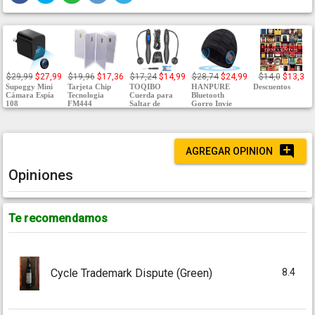
$29,99
$27,99
$19,96
$17,36
$17,24
$14,99
$28,74
$24,99
$14,0
$13,3
Supoggy Mini
Tarjeta Chip
TOQIBO
HANPURE
Descuentos
Cámara Espía
Tecnologia
Cuerda para
Bluetooth
108
FM444
Saltar de
Gorro Invie
AGREGAR OPINION
Opiniones
Te recomendamos
8.4
Cycle Trademark Dispute (Green)