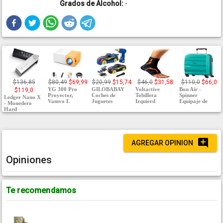
Grados de Alcohol:
-
$136,85
$80,49
$69,99
$20,99
$15,74
$46,0
$31,58
$110,0
$66,0
YG 300 Pro
GILOBABAY
Voltactive
Bon Air -
$119,0
Proyector,
Coches de
Tobillera
Spinner
Ledger Nano X
Vamvo L
Juguetes
Izquierd
Equipaje de
- Monedero
Hard
AGREGAR OPINION
Opiniones
Te recomendamos