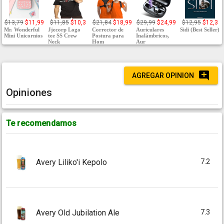
$13,79
$11,99
$11,85
$10,3
$21,84
$18,99
$29,99
$24,99
$12,95
$12,3
Mr. Wonderful
Jjecorp Logo
Corrector de
Auriculares
Sidi (Best Seller)
Mini Unicornios
tee SS Crew
Postura para
Inalámbricos,
Neck
Hom
Aur
AGREGAR OPINION
Opiniones
Te recomendamos
7.2
Avery Liliko'i Kepolo
7.3
Avery Old Jubilation Ale