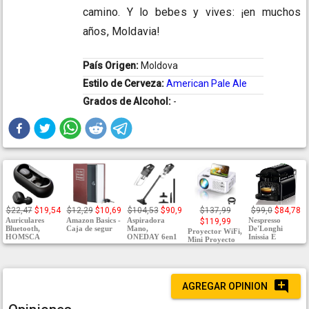
camino. Y lo bebes y vives: ¡en muchos
años, Moldavia!
País Origen:
Moldova
Estilo de Cerveza:
American Pale Ale
Grados de Alcohol:
-
$22,47
$19,54
$12,29
$10,69
$104,53
$90,9
$137,99
$99,0
$84,78
Auriculares
Amazon Basics -
Aspiradora
Nespresso
$119,99
Bluetooth,
Caja de segur
Mano,
De'Longhi
Proyector WiFi,
HOMSCA
ONEDAY 6en1
Inissia E
Mini Proyecto
AGREGAR OPINION