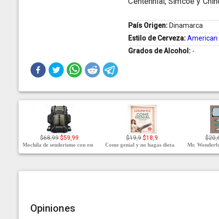
Centennial, Simcoe y Chin
País Origen:
Dinamarca
Estilo de Cerveza:
American 
Grados de Alcohol:
-
$68,99
$59,99
$19,9
$18,9
$20,
Mochila de senderismo con est
Come genial y no hagas dieta
Mr. Wonderfu
Opiniones