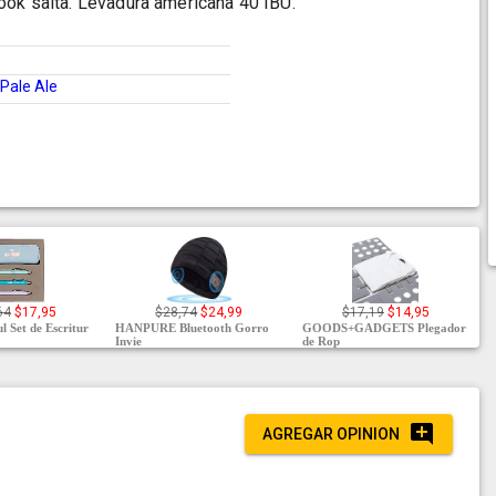
ook salta. Levadura americana 40 IBU.
Pale Ale
64
$17,95
$28,74
$24,99
$17,19
$14,95
l Set de Escritur
HANPURE Bluetooth Gorro
GOODS+GADGETS Plegador
Invie
de Rop
AGREGAR OPINION