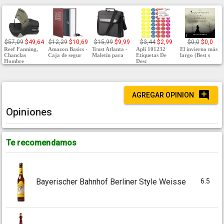
$57,09
$49,64
$12,29
$10,69
$15,99
$9,99
$3,44
$2,99
$0,0
$0,0
Reef Fanning,
Amazon Basics -
Trust Atlanta -
Apli 101232
El invierno más
Chanclas
Caja de segur
Maletín para
Etiquetas De
largo (Best s
Hombre
Desc
AGREGAR OPINION
Opiniones
Te recomendamos
6.5
Bayerischer Bahnhof Berliner Style Weisse