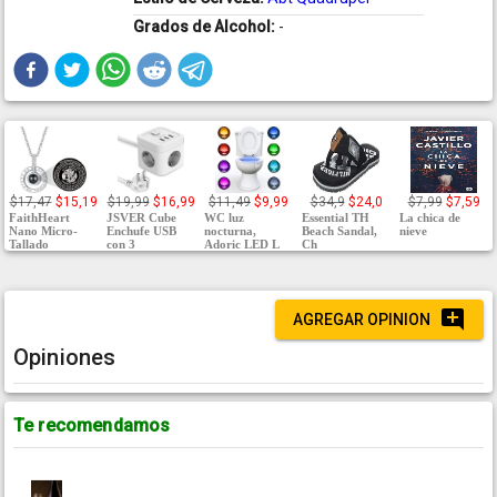
Grados de Alcohol:
-
$17,47
$15,19
$19,99
$16,99
$11,49
$9,99
$34,9
$24,0
$7,99
$7,59
FaithHeart
JSVER Cube
WC luz
Essential TH
La chica de
Nano Micro-
Enchufe USB
nocturna,
Beach Sandal,
nieve
Tallado
con 3
Adoric LED L
Ch
AGREGAR OPINION
Opiniones
Te recomendamos