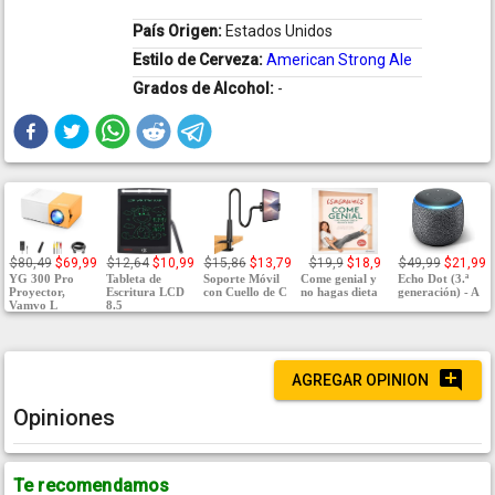
País Origen:
Estados Unidos
Estilo de Cerveza:
American Strong Ale
Grados de Alcohol:
-
$80,49
$69,99
$12,64
$10,99
$15,86
$13,79
$19,9
$18,9
$49,99
$21,99
YG 300 Pro
Tableta de
Soporte Móvil
Come genial y
Echo Dot (3.ª
Proyector,
Escritura LCD
con Cuello de C
no hagas dieta
generación) - A
Vamvo L
8.5
AGREGAR OPINION
Opiniones
Te recomendamos