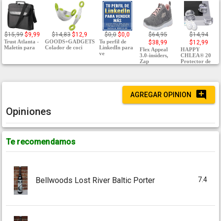
$15,99
$9,99
$14,83
$12,9
$0,0
$0,0
$64,95
$14,94
Trust Atlanta -
GOODS+GADGETS
Tu perfil de
$38,99
$12,99
Maletín para
Colador de coci
LinkedIn para
Flex Appeal
HAPPY
ve
3.0-insiders,
CHLEA® 20
Zap
Protector de
AGREGAR OPINION
Opiniones
Te recomendamos
7.4
Bellwoods Lost River Baltic Porter