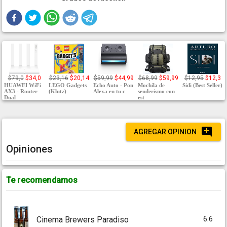
$79,0
$34,0
$23,16
$20,14
$59,99
$44,99
$68,99
$59,99
$12,95
$12,3
HUAWEI WiFi
LEGO Gadgets
Echo Auto - Pon
Mochila de
Sidi (Best Seller)
AX3 - Router
(Klutz)
Alexa en tu c
senderismo con
Dual
est
AGREGAR OPINION
Opiniones
Te recomendamos
6.6
Cinema Brewers Paradiso