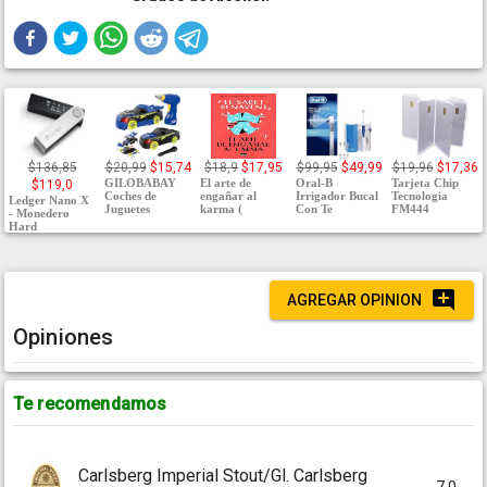
$136,85
$20,99
$15,74
$18,9
$17,95
$99,95
$49,99
$19,96
$17,36
GILOBABAY
El arte de
Oral-B
Tarjeta Chip
$119,0
Coches de
engañar al
Irrigador Bucal
Tecnologia
Ledger Nano X
Juguetes
karma (
Con Te
FM444
- Monedero
Hard
AGREGAR OPINION
Opiniones
Te recomendamos
Carlsberg Imperial Stout/Gl. Carlsberg
7.0