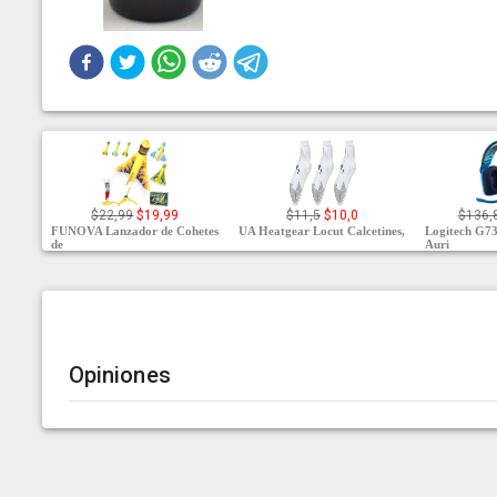
$22,99
$19,99
$11,5
$10,0
$136,
FUNOVA Lanzador de Cohetes
UA Heatgear Locut Calcetines,
Logitech G
de
Auri
Opiniones