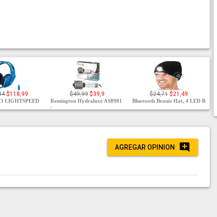
84
$118,99
$49,99
$39,9
$24,71
$21,49
733 LIGHTSPEED
Remington Hydraluxe AS8901
Bluetooth Beanie Hat, 4 LED B
-
AGREGAR OPINION