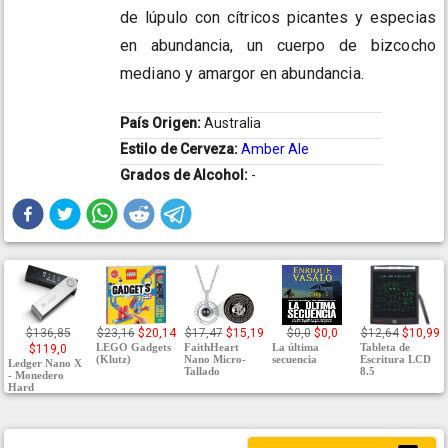
de lúpulo con cítricos picantes y especias
en abundancia, un cuerpo de bizcocho
mediano y amargor en abundancia.
País Origen:
Australia
Estilo de Cerveza:
Amber Ale
Grados de Alcohol:
-
$136,85
$23,16
$20,14
$17,47
$15,19
$0,0
$0,0
$12,64
$10,99
LEGO Gadgets
FaithHeart
La última
Tableta de
$119,0
(Klutz)
Nano Micro-
secuencia
Escritura LCD
Ledger Nano X
Tallado
8.5
- Monedero
Hard