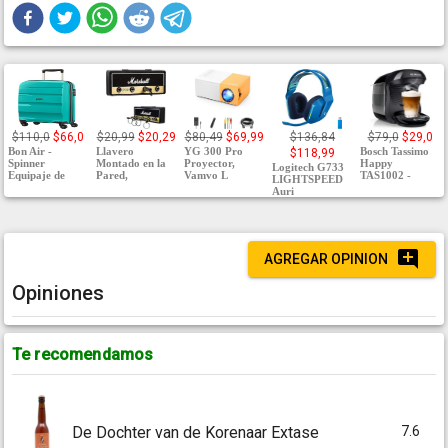
$110,0
$66,0
$20,99
$20,29
$80,49
$69,99
$136,84
$79,0
$29,0
Bon Air -
Llavero
YG 300 Pro
Bosch Tassimo
$118,99
Spinner
Montado en la
Proyector,
Happy
Logitech G733
Equipaje de
Pared,
Vamvo L
TAS1002 -
LIGHTSPEED
Auri
AGREGAR OPINION
Opiniones
Te recomendamos
7.6
De Dochter van de Korenaar Extase