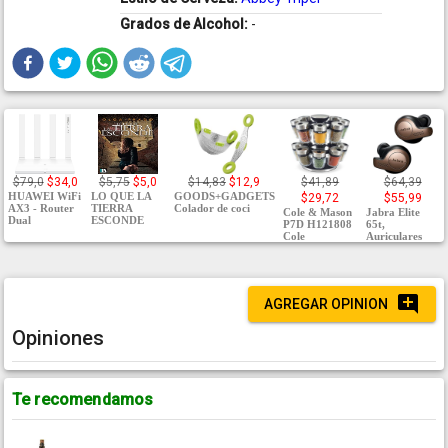
Grados de Alcohol:
-
$79,0
$34,0
$5,75
$5,0
$14,83
$12,9
$41,89
$64,39
HUAWEI WiFi
LO QUE LA
GOODS+GADGETS
$29,72
$55,99
AX3 - Router
TIERRA
Colador de coci
Cole & Mason
Jabra Elite
Dual
ESCONDE
P7D H121808
65t,
Cole
Auriculares
AGREGAR OPINION
Opiniones
Te recomendamos