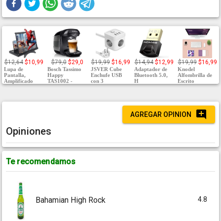
$12,64
$10,99
$79,0
$29,0
$19,99
$16,99
$14,94
$12,99
$19,99
$16,99
Lupa de
Bosch Tassimo
JSVER Cube
Adaptador de
Knodel
Pantalla,
Happy
Enchufe USB
Bluetooth 5.0,
Alfombrilla de
Amplificado
TAS1002 -
con 3
H
Escrito
AGREGAR OPINION
Opiniones
Te recomendamos
4.8
Bahamian High Rock