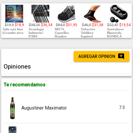
$19,9
$18,9
$38,25
$36,34
$84,0
$51,95
$46,0
$31,58
$22,47
$19,54
Julia está bien
Tecnología
Ml574,
Voltactive
Auriculares
(Grandes nove
Industrial -
Zapatillas
Tobillera
Bluetooth,
97884
Hombre
Izquierd
HOMSCA
AGREGAR OPINION
Opiniones
Te recomendamos
7.3
Augustiner Maximator