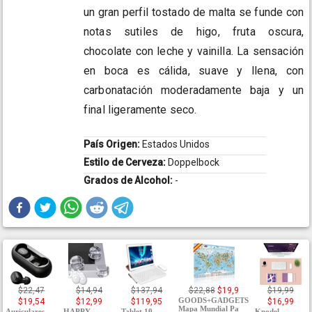
un gran perfil tostado de malta se funde con
notas sutiles de higo, fruta oscura,
chocolate con leche y vainilla. La sensación
en boca es cálida, suave y llena, con
carbonatación moderadamente baja y un
final ligeramente seco.
País Origen:
Estados Unidos
Estilo de Cerveza:
Doppelbock
Grados de Alcohol:
-
$22,47
$14,94
$137,94
$22,88
$19,9
$19,99
GOODS+GADGETS
$19,54
$12,99
$119,95
$16,99
Mapa Mundial Pa
Auriculares
HAPPY
Tablet 10
Knodel