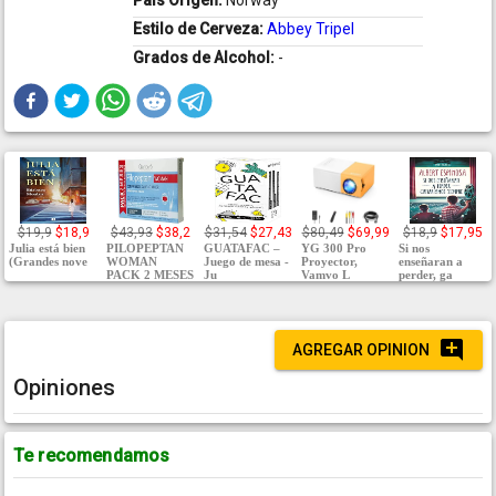
País Origen:
Norway
Estilo de Cerveza:
Abbey Tripel
Grados de Alcohol:
-
$19,9
$18,9
$43,93
$38,2
$31,54
$27,43
$80,49
$69,99
$18,9
$17,95
Julia está bien
PILOPEPTAN
GUATAFAC –
YG 300 Pro
Si nos
(Grandes nove
WOMAN
Juego de mesa -
Proyector,
enseñaran a
PACK 2 MESES
Ju
Vamvo L
perder, ga
AGREGAR OPINION
Opiniones
Te recomendamos