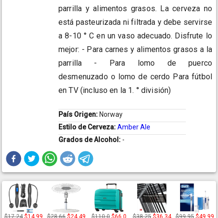
parrilla y alimentos grasos. La cerveza no
está pasteurizada ni filtrada y debe servirse
a 8-10 ° C en un vaso adecuado. Disfrute lo
mejor: - Para carnes y alimentos grasos a la
parrilla - Para lomo de puerco
desmenuzado o lomo de cerdo Para fútbol
en TV (incluso en la 1. ° división)
País Origen:
Norway
Estilo de Cerveza:
Amber Ale
Grados de Alcohol:
-
$17,24
$14,99
$28,66
$24,49
$110,0
$66,0
$38,25
$36,34
$99,95
$49,99