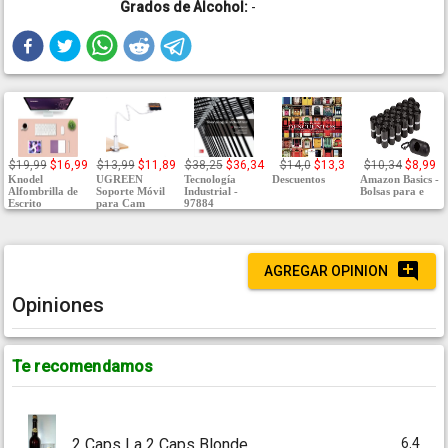
Grados de Alcohol:
-
$19,99
$16,99
$13,99
$11,89
$38,25
$36,34
$14,0
$13,3
$10,34
$8,99
Knodel
UGREEN
Tecnología
Descuentos
Amazon Basics -
Alfombrilla de
Soporte Móvil
Industrial -
Bolsas para e
Escrito
para Cam
97884
AGREGAR OPINION
Opiniones
Te recomendamos
6.4
2 Caps La 2 Caps Blonde