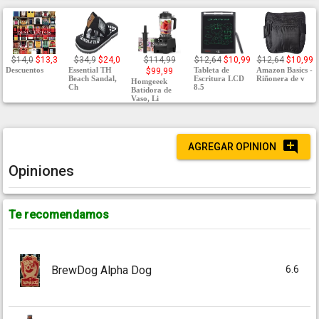
$14,0
$13,3
$34,9
$24,0
$114,99
$12,64
$10,99
$12,64
$10,99
Descuentos
Essential TH
Tableta de
Amazon Basics -
$99,99
Beach Sandal,
Escritura LCD
Riñonera de v
Homgeeek
Ch
8.5
Batidora de
Vaso, Li
AGREGAR OPINION
Opiniones
Te recomendamos
6.6
BrewDog Alpha Dog