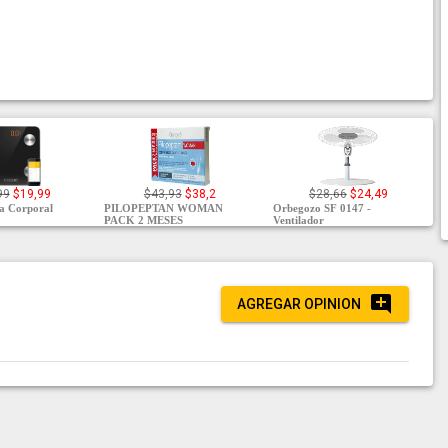
99
$19,99
$43,93
$38,2
$28,66
$24,49
a Corporal
PILOPEPTAN WOMAN
Orbegozo SF 0147 -
PACK 2 MESES
Ventilador
AGREGAR OPINION