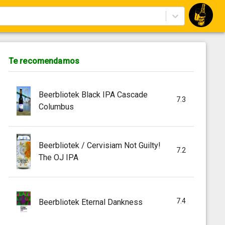
Te recomendamos
Beerbliotek Black IPA Cascade
7.3
Columbus
Beerbliotek / Cervisiam Not Guilty!
7.2
The OJ IPA
7.4
Beerbliotek Eternal Dankness