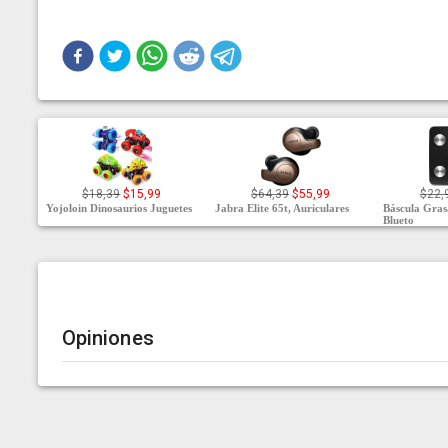
$18,39
$15,99
$64,39
$55,99
$22,
Yojoloin Dinosaurios Juguetes
Jabra Elite 65t, Auriculares
Báscula Gras
Blueto
Opiniones