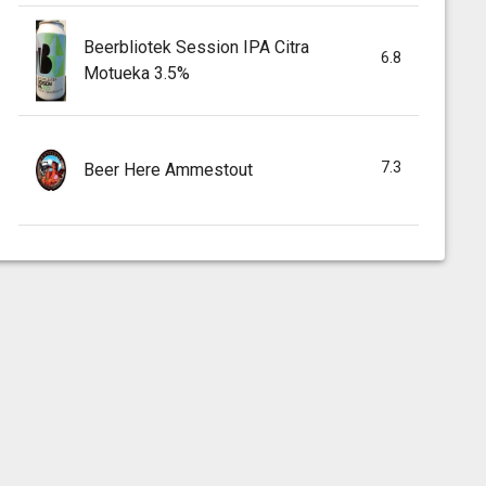
Beerbliotek Session IPA Citra
6.8
Motueka 3.5%
7.3
Beer Here Ammestout