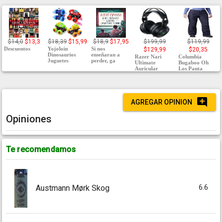
$14,0
$13,3
$18,39
$15,99
$18,9
$17,95
$199,99
$119,99
Descuentos
Yojoloin
Si nos
$129,99
$20,35
Dinosaurios
enseñaran a
Razer Nari
Columbia
Juguetes
perder, ga
Ultimate
Bugaboo Oh
Auricular
Los Panta
AGREGAR OPINION
Opiniones
Te recomendamos
6.6
Austmann Mørk Skog