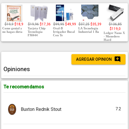
$19,9
$18,9
$19,96
$17,36
$99,95
$49,99
$37,25
$35,39
$136,85
Come genial y
Tarjeta Chip
Oral-B
LA Tecnologia
$119,0
no hagas dieta
Tecnologia
Irrigador Bucal
Industrial 1 Ba
Ledger Nano X
FM444
Con Te
- Monedero
Hard
AGREGAR OPINION
Opiniones
Te recomendamos
7.2
Buxton Rednik Stout