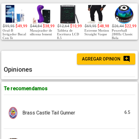
$99,95
$49,99
$44,84
$38,99
$12,64
$10,99
$69,95
$48,98
$26,44
$22,99
Oral-B
Masajeador de
Tableta de
Extreme Motion
Powerball
Irrigador Bucal
silicona femeni
Escritura LCD
Straight Vaque
280Hz Classic
Con Te
8.5
Bola
AGREGAR OPINION
Opiniones
Te recomendamos
6.5
Brass Castle Tail Gunner