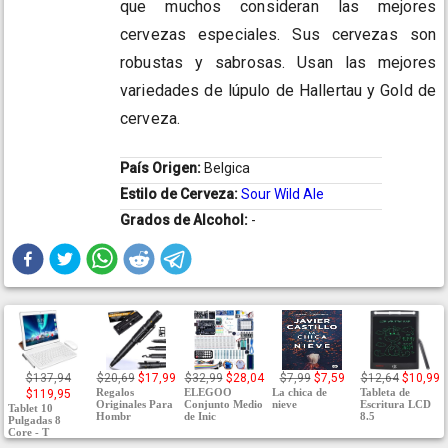
que muchos consideran las mejores
cervezas especiales. Sus cervezas son
robustas y sabrosas. Usan las mejores
variedades de lúpulo de Hallertau y Gold de
cerveza.
País Origen:
Belgica
Estilo de Cerveza:
Sour Wild Ale
Grados de Alcohol:
-
$137,94
$20,69
$17,99
$32,99
$28,04
$7,99
$7,59
$12,64
$10,99
Regalos
ELEGOO
La chica de
Tableta de
$119,95
Originales Para
Conjunto Medio
nieve
Escritura LCD
Tablet 10
Hombr
de Inic
8.5
Pulgadas 8
Core - T