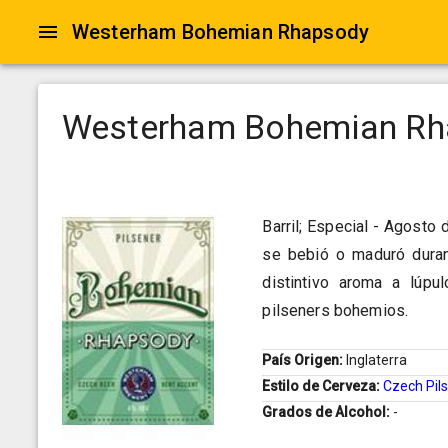
Westerham Bohemian Rhapsody
Westerham Bohemian Rh
Barril; Especial - Agosto 
se bebió o maduró duran
distintivo aroma a lúp
pilseners bohemios.
País Origen:
Inglaterra
Estilo de Cerveza:
Czech Pil
Grados de Alcohol:
-