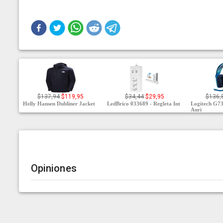
$137,94
$119,95
$34,44
$29,95
$136,
Helly Hansen Dubliner Jacket
LedBrico 033689 - Regleta Int
Logitech G
Auri
Opiniones