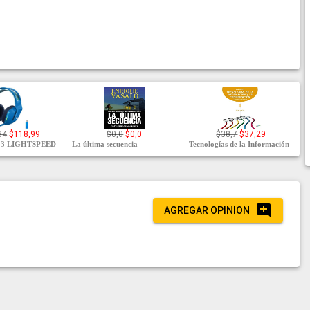
84
$118,99
$0,0
$0,0
$38,7
$37,29
733 LIGHTSPEED
La última secuencia
Tecnologías de la Información
AGREGAR OPINION