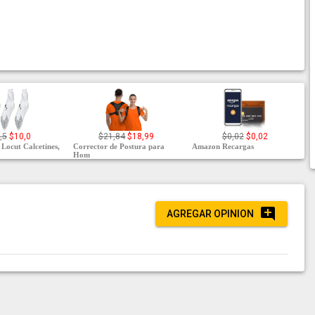
,5
$10,0
$21,84
$18,99
$0,02
$0,02
Locut Calcetines,
Corrector de Postura para
Amazon Recargas
Hom
AGREGAR OPINION