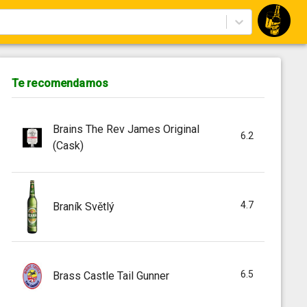
Te recomendamos
Brains The Rev James Original
6.2
(Cask)
4.7
Braník Světlý
6.5
Brass Castle Tail Gunner