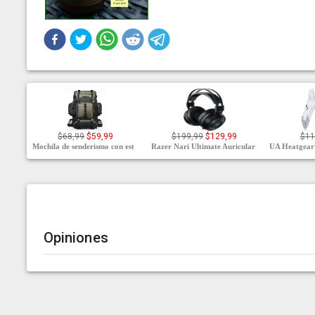
$68,99
$59,99
$199,99
$129,99
$11
Mochila de senderismo con est
Razer Nari Ultimate Auricular
UA Heatgear 
Opiniones