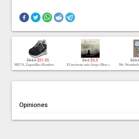
$84,0
$51,95
$0,0
$0,0
$20,
Ml574, Zapatillas Hombre
El invierno más largo (Best s
Mr. Wonderfu
Opiniones