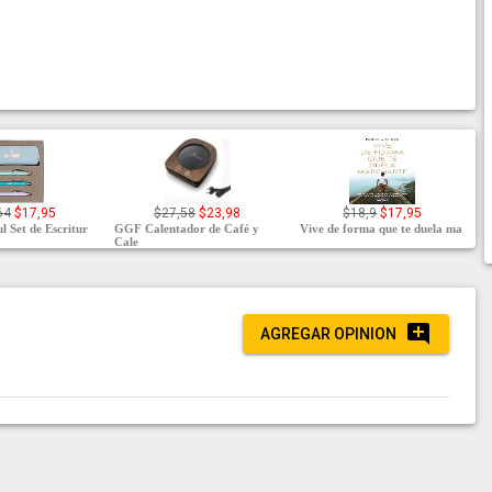
64
$17,95
$27,58
$23,98
$18,9
$17,95
l Set de Escritur
GGF Calentador de Café y
Vive de forma que te duela ma
Cale
AGREGAR OPINION