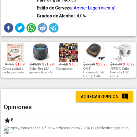
País Origen:
Mexico
Estilo de Cerveza:
Amber Lager(Vienna)
Grados de Alcohol:
4.0%
$19,9
$18,9
$49,99
$21,99
$14,0
$13,3
$27,58
$23,98
$19,99
$16,99
Come genial y
Echo Dot (3.ª
Descuentos
GGF
JSVER Cube
no hagas dieta
generación) - A
Calentador de
Enchufe USB
Café y Cale
con 3
AGREGAR OPINION
Opiniones
8
Pablo
Vittar