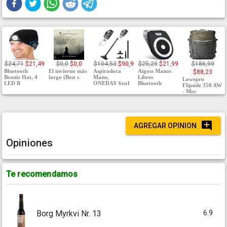
$24,71
$21,49
$0,0
$0,0
$104,53
$90,9
$25,29
$21,99
$186,99
Bluetooth
El invierno más
Aspiradora
Aigoss Manos
$88,23
Beanie Hat, 4
largo (Best s
Mano,
Libres
Lowepro
LED B
ONEDAY 6en1
Bluetooth
Flipside 350 AW
- Moc
AGREGAR OPINION
Opiniones
Te recomendamos
6.9
Borg Myrkvi Nr. 13