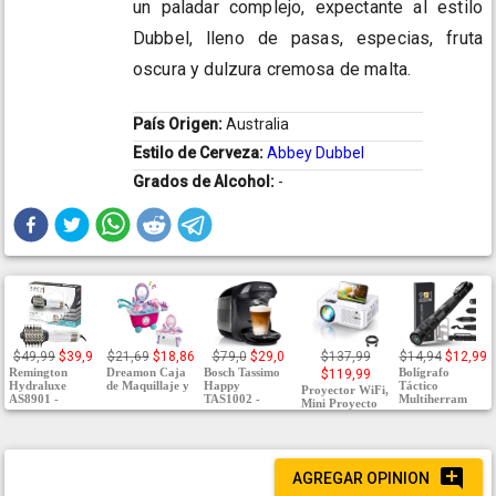
un paladar complejo, expectante al estilo
Dubbel, lleno de pasas, especias, fruta
oscura y dulzura cremosa de malta.
País Origen:
Australia
Estilo de Cerveza:
Abbey Dubbel
Grados de Alcohol:
-
$49,99
$39,9
$21,69
$18,86
$79,0
$29,0
$137,99
$14,94
$12,99
Remington
Dreamon Caja
Bosch Tassimo
Bolígrafo
$119,99
Hydraluxe
de Maquillaje y
Happy
Táctico
Proyector WiFi,
AS8901 -
TAS1002 -
Multiherram
Mini Proyecto
AGREGAR OPINION