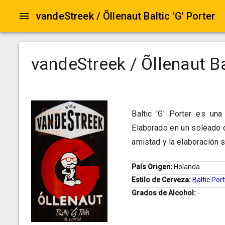
vandeStreek / Õllenaut Baltic 'G' Porter
vandeStreek / Õllenaut Bal
Baltic 'G' Porter es una
Elaborado en un soleado d
amistad y la elaboración s
País Origen:
Holanda
Estilo de Cerveza:
Baltic Por
Grados de Alcohol:
-