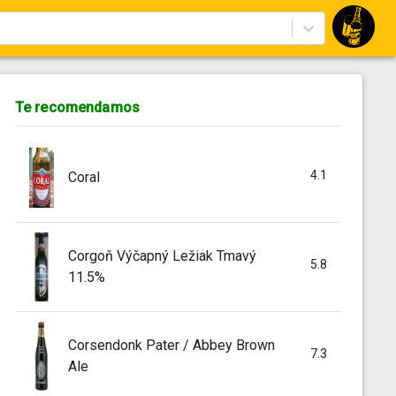
Te recomendamos
4.1
Coral
Corgoň Výčapný Ležiak Tmavý
5.8
11.5%
Corsendonk Pater / Abbey Brown
7.3
Ale