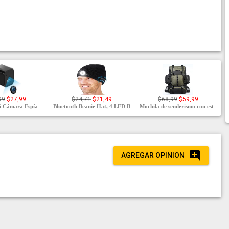
99
$27,99
$24,71
$21,49
$68,99
$59,99
i Cámara Espía
Bluetooth Beanie Hat, 4 LED B
Mochila de senderismo con est
AGREGAR OPINION