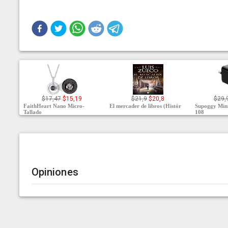
$17,47
$15,19
$21,9
$20,8
$29,
FaithHeart Nano Micro-
El mercader de libros (Histór
Supoggy Min
Tallado
108
Opiniones