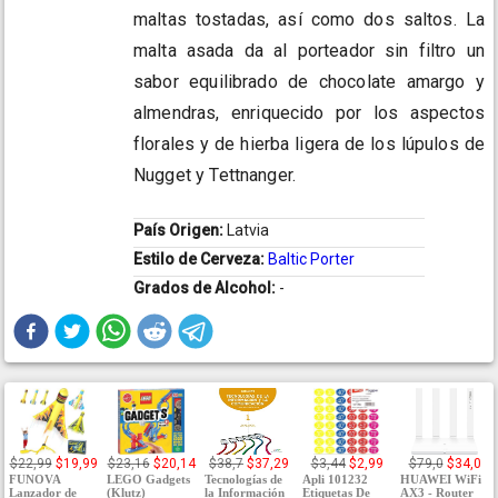
maltas tostadas, así como dos saltos. La
malta asada da al porteador sin filtro un
sabor equilibrado de chocolate amargo y
almendras, enriquecido por los aspectos
florales y de hierba ligera de los lúpulos de
Nugget y Tettnanger.
País Origen:
Latvia
Estilo de Cerveza:
Baltic Porter
Grados de Alcohol:
-
$22,99
$19,99
$23,16
$20,14
$38,7
$37,29
$3,44
$2,99
$79,0
$34,0
FUNOVA
LEGO Gadgets
Tecnologías de
Apli 101232
HUAWEI WiFi
Lanzador de
(Klutz)
la Información
Etiquetas De
AX3 - Router