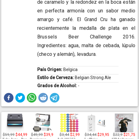
de caramelo y la redondez en la boca están
en perfecta armonía con un sabor medio
amargo y café. El Grand Cru ha ganado
recientemente la medalla de plata en el
Brussels Beer Challenge 2016.
Ingredientes: agua, malta de cebada, lúpulo
(checo y alemán), levadura.
País Origen:
Belgica
Estilo de Cerveza:
Belgian Strong Ale
Grados de Alcohol:
-
$59,99
$44,99
$49,99
$39,9
$3,44
$2,99
$34,44
$29,95
$22,9
$21,75
Echo Auto - Pon
Remington
Apli 101232
LedBrico
SIRA (Autores