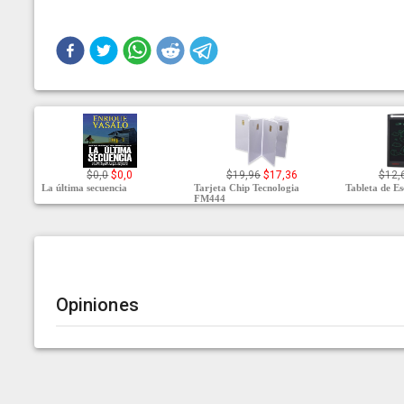
$0,0
$0,0
$19,96
$17,36
$12,
La última secuencia
Tarjeta Chip Tecnologia
Tableta de E
FM444
Opiniones