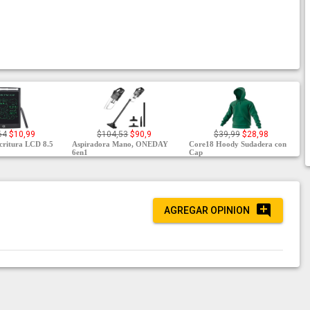
64
$10,99
$104,53
$90,9
$39,99
$28,98
scritura LCD 8.5
Aspiradora Mano, ONEDAY
Core18 Hoody Sudadera con
6en1
Cap
AGREGAR OPINION