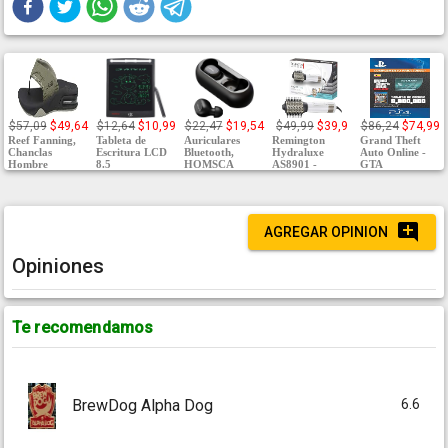
$57,09
$49,64
$12,64
$10,99
$22,47
$19,54
$49,99
$39,9
$86,24
$74,99
Reef Fanning,
Tableta de
Auriculares
Remington
Grand Theft
Chanclas
Escritura LCD
Bluetooth,
Hydraluxe
Auto Online -
Hombre
8.5
HOMSCA
AS8901 -
GTA
AGREGAR OPINION
Opiniones
Te recomendamos
6.6
BrewDog Alpha Dog