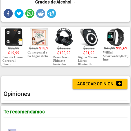
Grados de Alcohol:
-
$22,99
$19,9
$18,9
$199,99
$25,29
$41,99
$35,69
Come genial y
Willful
$19,99
$129,99
$21,99
no hagas dieta
Smartwatch,Reloj
Báscula Grasa
Razer Nari
Aigoss Manos
Inte
Corporal
Ultimate
Libres
Blueto
Auricular
Bluetooth
AGREGAR OPINION
Opiniones
Te recomendamos