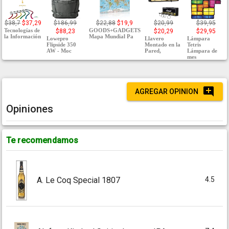
$38,7
$37,29
$186,99
$22,88
$19,9
$20,99
$39,95
Tecnologías de
GOODS+GADGETS
$88,23
$20,29
$29,95
la Información
Mapa Mundial Pa
Lowepro
Llavero
Lámpara
Flipside 350
Montado en la
Tetris
AW - Moc
Pared,
Lámpara de
mes
AGREGAR OPINION
Opiniones
Te recomendamos
4.5
A. Le Coq Special 1807