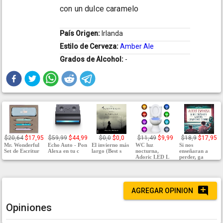
con un dulce caramelo
País Origen:
Irlanda
Estilo de Cerveza:
Amber Ale
Grados de Alcohol:
-
$20,64
$17,95
$59,99
$44,99
$0,0
$0,0
$11,49
$9,99
$18,9
$17,95
Mr. Wonderful
Echo Auto - Pon
El invierno más
WC luz
Si nos
Set de Escritur
Alexa en tu c
largo (Best s
nocturna,
enseñaran a
Adoric LED L
perder, ga
AGREGAR OPINION
Opiniones