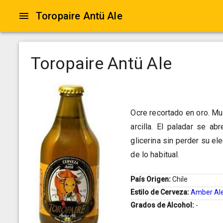
Toropaire Antü Ale
Toropaire Antü Ale
Ocre recortado en oro. Mue
arcilla. El paladar se ab
glicerina sin perder su e
de lo habitual.
País Origen:
Chile
Estilo de Cerveza:
Amber Al
Grados de Alcohol:
-