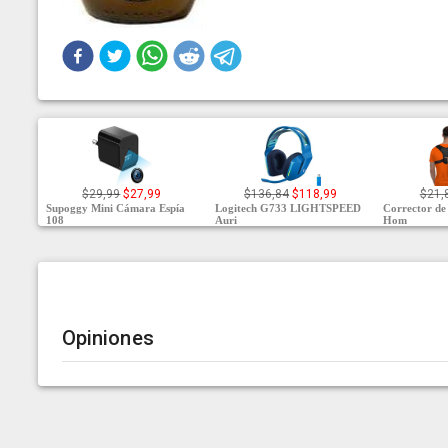
$29,99
$27,99
$136,84
$118,99
$21,
Supoggy Mini Cámara Espía
Logitech G733 LIGHTSPEED
Corrector de
108
Auri
Hom
Opiniones