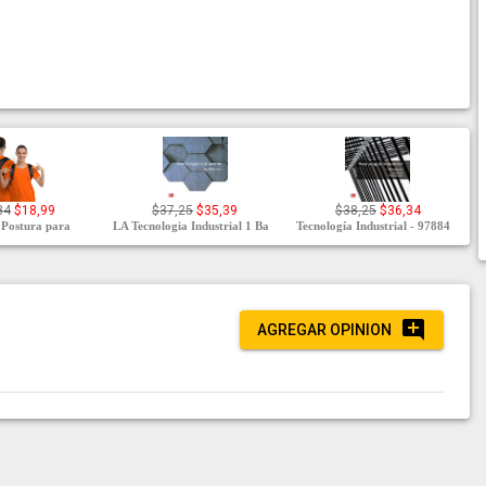
84
$18,99
$37,25
$35,39
$38,25
$36,34
 Postura para
LA Tecnologia Industrial 1 Ba
Tecnología Industrial - 97884
AGREGAR OPINION