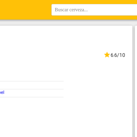
Buscar cerveza...
6.6/10
e
pel