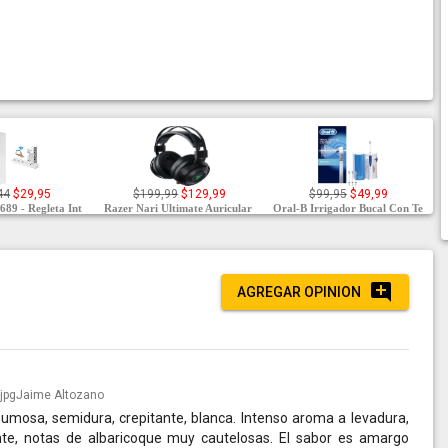
44
$29,95
$199,99
$129,99
$99,95
$49,99
689 - Regleta Int
Razer Nari Ultimate Auricular
Oral-B Irrigador Bucal Con Te
AGREGAR OPINION
Jaime Altozano
umosa, semidura, crepitante, blanca. Intenso aroma a levadura,
nte, notas de albaricoque muy cautelosas. El sabor es amargo