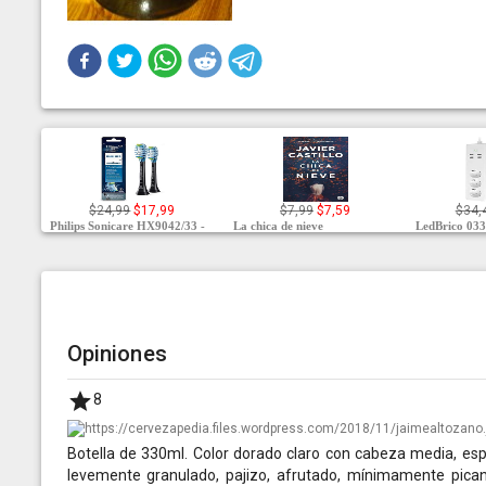
$24,99
$17,99
$7,99
$7,59
$34,
Philips Sonicare HX9042/33 -
La chica de nieve
LedBrico 033
Opiniones
8
Botella de 330ml. Color dorado claro con cabeza media, esp
levemente granulado, pajizo, afrutado, mínimamente pica