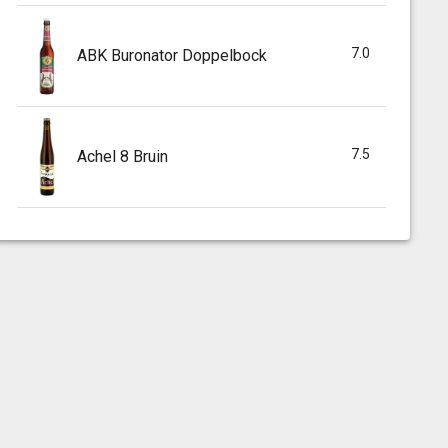
7.0
ABK Buronator Doppelbock
7.5
Achel 8 Bruin