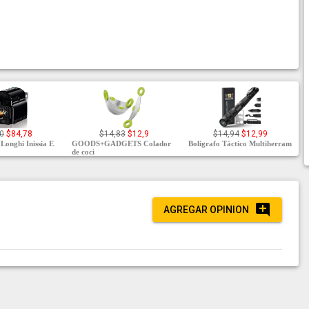
0
$84,78
$14,83
$12,9
$14,94
$12,99
Longhi Inissia E
GOODS+GADGETS Colador
Bolígrafo Táctico Multiherram
de coci
AGREGAR OPINION