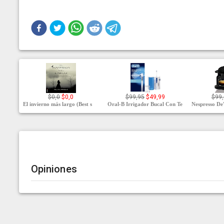
$0,0
$0,0
$99,95
$49,99
$99,
El invierno más largo (Best s
Oral-B Irrigador Bucal Con Te
Nespresso De'
Opiniones