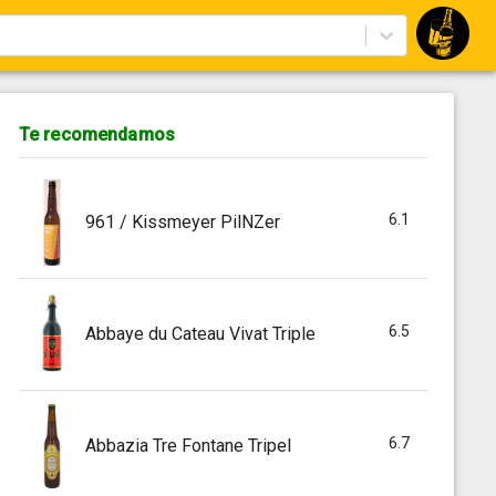
Te recomendamos
6.1
961 / Kissmeyer PilNZer
6.5
Abbaye du Cateau Vivat Triple
6.7
Abbazia Tre Fontane Tripel