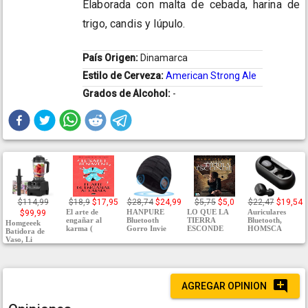
Elaborada con malta de cebada, harina de
trigo, candis y lúpulo.
País Origen:
Dinamarca
Estilo de Cerveza:
American Strong Ale
Grados de Alcohol:
-
$114,99
$18,9
$17,95
$28,74
$24,99
$5,75
$5,0
$22,47
$19,54
El arte de
HANPURE
LO QUE LA
Auriculares
$99,99
engañar al
Bluetooth
TIERRA
Bluetooth,
Homgeeek
karma (
Gorro Invie
ESCONDE
HOMSCA
Batidora de
Vaso, Li
AGREGAR OPINION