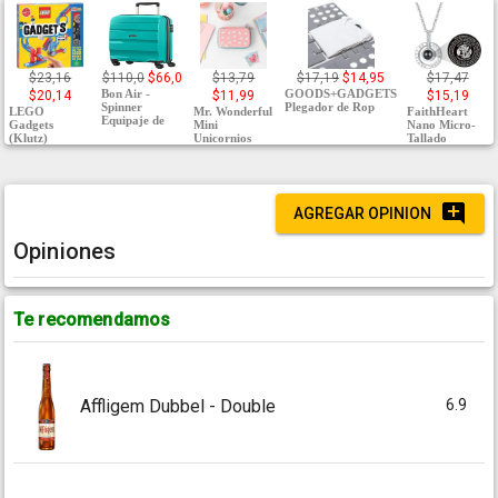
$23,16
$110,0
$66,0
$13,79
$17,19
$14,95
$17,47
Bon Air -
GOODS+GADGETS
$20,14
$11,99
$15,19
Spinner
Plegador de Rop
LEGO
Mr. Wonderful
FaithHeart
Equipaje de
Gadgets
Mini
Nano Micro-
(Klutz)
Unicornios
Tallado
AGREGAR OPINION
Opiniones
Te recomendamos
6.9
Affligem Dubbel - Double