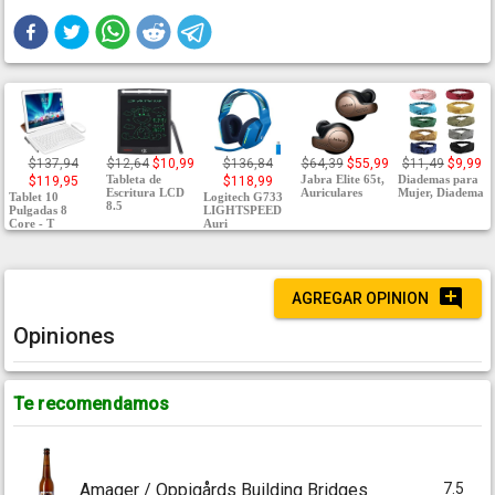
$137,94
$12,64
$10,99
$136,84
$64,39
$55,99
$11,49
$9,99
Tableta de
Jabra Elite 65t,
Diademas para
$119,95
$118,99
Escritura LCD
Auriculares
Mujer, Diadema
Tablet 10
Logitech G733
8.5
Pulgadas 8
LIGHTSPEED
Core - T
Auri
AGREGAR OPINION
Opiniones
Te recomendamos
7.5
Amager / Oppigårds Building Bridges