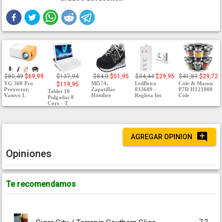
$80,49
$69,99
$137,94
$84,0
$51,95
$34,44
$29,95
$41,89
$29,72
YG 300 Pro
Ml574,
LedBrico
Cole & Mason
$119,95
Proyector,
Zapatillas
033689 -
P7D H121808
Tablet 10
Vamvo L
Hombre
Regleta Int
Cole
Pulgadas 8
Core - T
AGREGAR OPINION
Opiniones
Te recomendamos
7.2